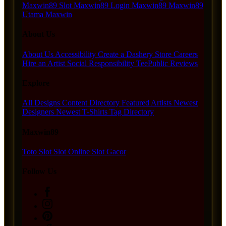
Maxwin89 Slot
Maxwin89 Login
Maxwin89
Maxwin89
Utama
Maxwin
About Us
About Us
Accessibility
Create a Dashery Store
Careers
Hire an Artist
Social Responsibility
TeePublic Reviews
Explore
All Designs
Content Directory
Featured Artists
Newest
Designers
Newest T-Shirts
Tag Directory
Maxwin89
Toto Slot
Slot Online
Slot Gacor
Follow Us