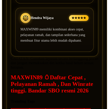
Hendra Wijaya
★★★★★
MAXWIN89 memiliki kombinasi akses cepat,
pelayanan ramah, dan tampilan sederhana yang
membuat fitur utama lebih mudah dipahami.
CATATAN: Gunakan layanan secara bertanggung jawab
dan jangan memaksakan diri ketika hasil belum sesuai
harapan.
MAXWIN89 🥚Daftar Cepat ,
Pelayanan Ramah , Dan Winrate
tinggi. Bandar SBO resmi 2026
Trending Tags