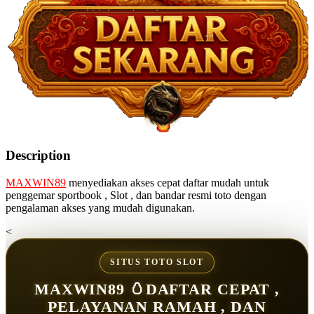
Description
MAXWIN89
menyediakan akses cepat daftar mudah untuk
penggemar sportbook , Slot , dan bandar resmi toto dengan
pengalaman akses yang mudah digunakan.
<
SITUS TOTO SLOT
MAXWIN89 🥚DAFTAR CEPAT ,
PELAYANAN RAMAH , DAN