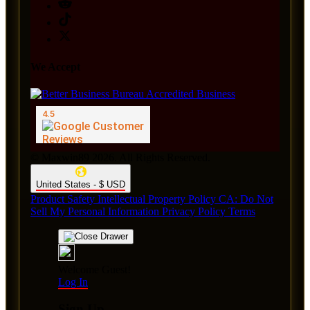
We Accept
© Maxwin89 2026. All Rights Reserved.
United States - $ USD
Product Safety
Intellectual Property Policy
CA: Do Not
Sell My Personal Information
Privacy Policy
Terms
Welcome Guest!
Log In
Sign Up