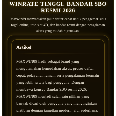
WINRATE TINGGI. BANDAR SBO
RESMI 2026
Maxwin89 menyediakan jalur daftar cepat untuk penggemar situs
togel online, toto slot 4D, dan bandar resmi dengan pengalaman
akses yang mudah digunakan.
Artikel
MAXWIN89 hadir sebagai brand yang
mengutamakan kemudahan akses, proses daftar
cepat, pelayanan ramah, serta pengalaman bermain
yang lebih tertata bagi pengguna. Dengan
membawa konsep Bandar SBO resmi 2026,
MAXWIN89 menjadi salah satu pilihan yang
banyak dicari oleh pengguna yang menginginkan
platform dengan tampilan modern, alur sederhana,