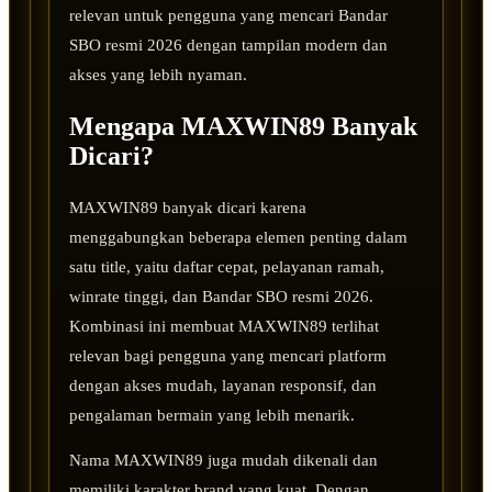
relevan untuk pengguna yang mencari Bandar
SBO resmi 2026 dengan tampilan modern dan
akses yang lebih nyaman.
Mengapa MAXWIN89 Banyak
Dicari?
MAXWIN89 banyak dicari karena
menggabungkan beberapa elemen penting dalam
satu title, yaitu daftar cepat, pelayanan ramah,
winrate tinggi, dan Bandar SBO resmi 2026.
Kombinasi ini membuat MAXWIN89 terlihat
relevan bagi pengguna yang mencari platform
dengan akses mudah, layanan responsif, dan
pengalaman bermain yang lebih menarik.
Nama MAXWIN89 juga mudah dikenali dan
memiliki karakter brand yang kuat. Dengan