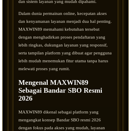
dan sistem layanan yang mudah dipahami.
Dalam dunia permainan online, kecepatan akses
dan kenyamanan layanan menjadi dua hal penting.
MAXWIN89 memahami kebutuhan tersebut
dengan menghadirkan proses pendaftaran yang
lebih ringkas, dukungan layanan yang responsif,
serta tampilan platform yang dibuat agar pengguna
lebih mudah menemukan fitur utama tanpa harus
melewati proses yang rumit.
Mengenal MAXWIN89
Sebagai Bandar SBO Resmi
2026
MAXWIN89 dikenal sebagai platform yang
mengangkat konsep Bandar SBO resmi 2026
dengan fokus pada akses yang mudah, layanan