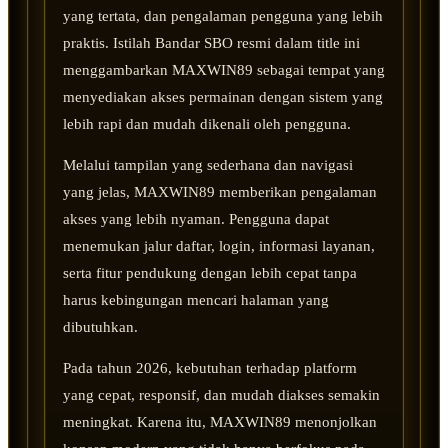
yang tertata, dan pengalaman pengguna yang lebih
praktis. Istilah Bandar SBO resmi dalam title ini
menggambarkan MAXWIN89 sebagai tempat yang
menyediakan akses permainan dengan sistem yang
lebih rapi dan mudah dikenali oleh pengguna.
Melalui tampilan yang sederhana dan navigasi
yang jelas, MAXWIN89 memberikan pengalaman
akses yang lebih nyaman. Pengguna dapat
menemukan jalur daftar, login, informasi layanan,
serta fitur pendukung dengan lebih cepat tanpa
harus kebingungan mencari halaman yang
dibutuhkan.
Pada tahun 2026, kebutuhan terhadap platform
yang cepat, responsif, dan mudah diakses semakin
meningkat. Karena itu, MAXWIN89 menonjolkan