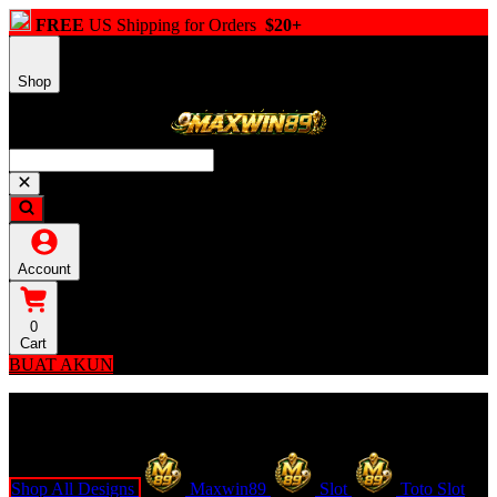
FREE
US Shipping for Orders
$20+
Shop
Account
0
Cart
BUAT AKUN
Explore Categories
Popular Products
Shop All Designs
Maxwin89
Slot
Toto Slot