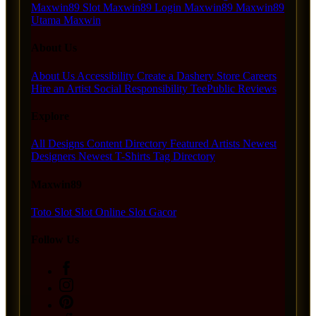
Maxwin89 Slot
Maxwin89 Login
Maxwin89
Maxwin89
Utama
Maxwin
About Us
About Us
Accessibility
Create a Dashery Store
Careers
Hire an Artist
Social Responsibility
TeePublic Reviews
Explore
All Designs
Content Directory
Featured Artists
Newest
Designers
Newest T-Shirts
Tag Directory
Maxwin89
Toto Slot
Slot Online
Slot Gacor
Follow Us