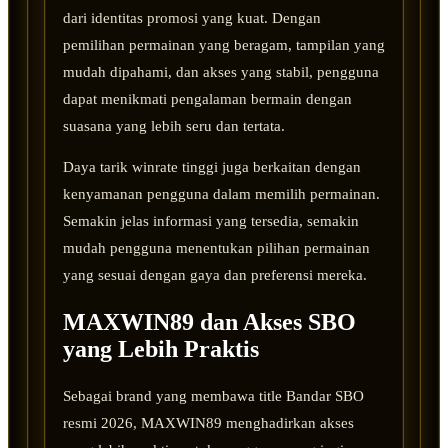
dari identitas promosi yang kuat. Dengan
pemilihan permainan yang beragam, tampilan yang
mudah dipahami, dan akses yang stabil, pengguna
dapat menikmati pengalaman bermain dengan
suasana yang lebih seru dan tertata.
Daya tarik winrate tinggi juga berkaitan dengan
kenyamanan pengguna dalam memilih permainan.
Semakin jelas informasi yang tersedia, semakin
mudah pengguna menentukan pilihan permainan
yang sesuai dengan gaya dan preferensi mereka.
MAXWIN89 dan Akses SBO
yang Lebih Praktis
Sebagai brand yang membawa title Bandar SBO
resmi 2026, MAXWIN89 menghadirkan akses