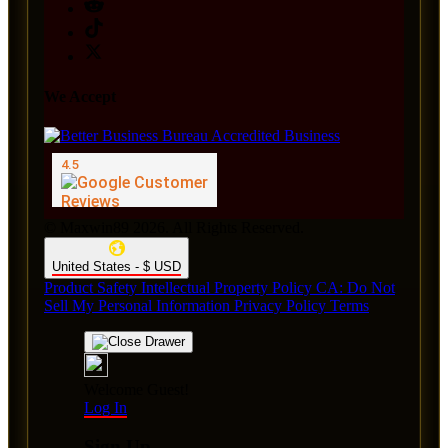
We Accept
© Maxwin89 2026. All Rights Reserved.
United States - $ USD
Product Safety
Intellectual Property Policy
CA: Do Not
Sell My Personal Information
Privacy Policy
Terms
Welcome Guest!
Log In
Sign Up