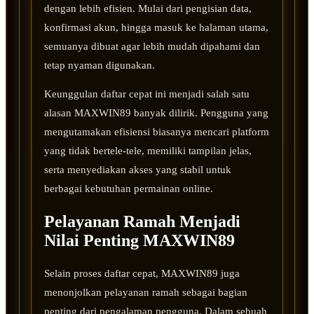
dengan lebih efisien. Mulai dari pengisian data,
konfirmasi akun, hingga masuk ke halaman utama,
semuanya dibuat agar lebih mudah dipahami dan
tetap nyaman digunakan.
Keunggulan daftar cepat ini menjadi salah satu
alasan MAXWIN89 banyak dilirik. Pengguna yang
mengutamakan efisiensi biasanya mencari platform
yang tidak bertele-tele, memiliki tampilan jelas,
serta menyediakan akses yang stabil untuk
berbagai kebutuhan permainan online.
Pelayanan Ramah Menjadi
Nilai Penting MAXWIN89
Selain proses daftar cepat, MAXWIN89 juga
menonjolkan pelayanan ramah sebagai bagian
penting dari pengalaman pengguna. Dalam sebuah