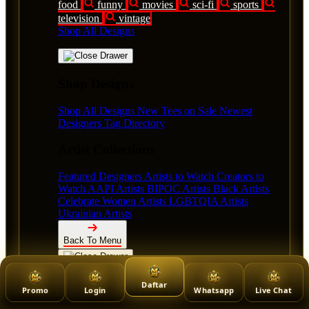
food
funny
movies
sci-fi
sports
television
vintage
Shop All Designs
Shop Designs
Shop All Designs
New Tees on Sale
Newest
Designers
Tag Directory
Artist Collections
Featured Designers
Artists to Watch
Creators to
Watch
AAPI Artists
BIPOC Artists
Black Artists
Celebrate Women Artists
LGBTQIA Artists
Ukrainian Artists
Back To Menu
Adult Apparel
Daftar
Promo
Login
Whatsapp
Live Chat