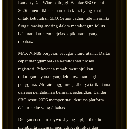
Ramah , Dan Winrate tinggi. Bandar SBO resmi
2026” memiliki susunan kata kunci yang kuat
untuk kebutuhan SEO. Setiap bagian title memiliki
fungsi masing-masing dalam membangun fokus
halaman dan memperjelas topik utama yang
dibahas.
MAXWIN89 berperan sebagai brand utama. Daftar
cepat menggambarkan kemudahan proses
registrasi. Pelayanan ramah menunjukkan
dukungan layanan yang lebih nyaman bagi
pengguna. Winrate tinggi menjadi daya tarik utama
dari sisi pengalaman bermain, sedangkan Bandar
SBO resmi 2026 memperkuat identitas platform
dalam niche yang dibahas.
Dengan susunan keyword yang rapi, artikel ini
membantu halaman menjadi lebih fokus dan