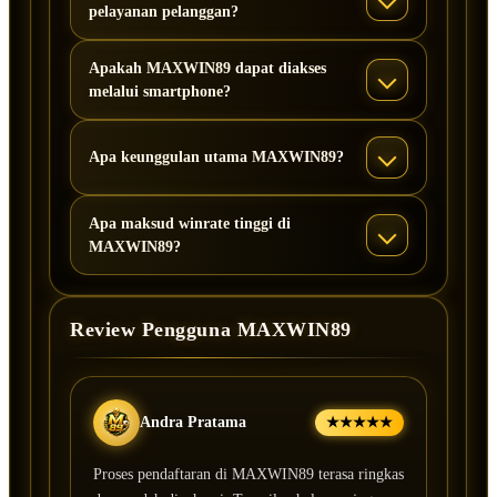
pelayanan pelanggan?
Apakah MAXWIN89 dapat diakses
melalui smartphone?
Apa keunggulan utama MAXWIN89?
Apa maksud winrate tinggi di
MAXWIN89?
Review Pengguna MAXWIN89
Andra Pratama
★★★★★
Proses pendaftaran di MAXWIN89 terasa ringkas