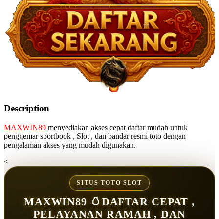
Description
MAXWIN89
menyediakan akses cepat daftar mudah untuk
penggemar sportbook , Slot , dan bandar resmi toto dengan
pengalaman akses yang mudah digunakan.
<
SITUS TOTO SLOT
MAXWIN89 🥚DAFTAR CEPAT ,
PELAYANAN RAMAH , DAN