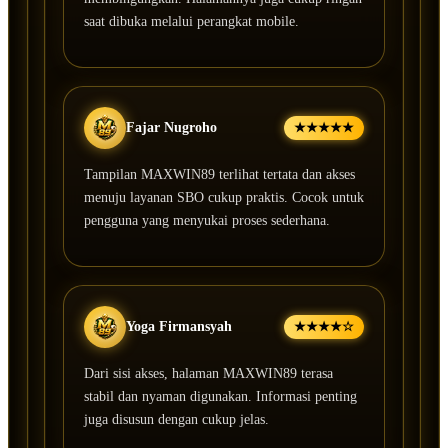
saat dibuka melalui perangkat mobile.
Fajar Nugroho
★★★★★
Tampilan MAXWIN89 terlihat tertata dan akses
menuju layanan SBO cukup praktis. Cocok untuk
pengguna yang menyukai proses sederhana.
Yoga Firmansyah
★★★★☆
Dari sisi akses, halaman MAXWIN89 terasa
stabil dan nyaman digunakan. Informasi penting
juga disusun dengan cukup jelas.