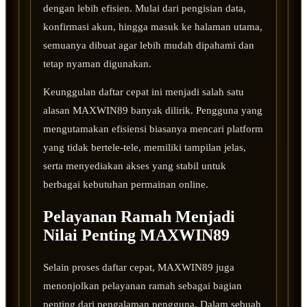
dengan lebih efisien. Mulai dari pengisian data,
konfirmasi akun, hingga masuk ke halaman utama,
semuanya dibuat agar lebih mudah dipahami dan
tetap nyaman digunakan.
Keunggulan daftar cepat ini menjadi salah satu
alasan MAXWIN89 banyak dilirik. Pengguna yang
mengutamakan efisiensi biasanya mencari platform
yang tidak bertele-tele, memiliki tampilan jelas,
serta menyediakan akses yang stabil untuk
berbagai kebutuhan permainan online.
Pelayanan Ramah Menjadi
Nilai Penting MAXWIN89
Selain proses daftar cepat, MAXWIN89 juga
menonjolkan pelayanan ramah sebagai bagian
penting dari pengalaman pengguna. Dalam sebuah