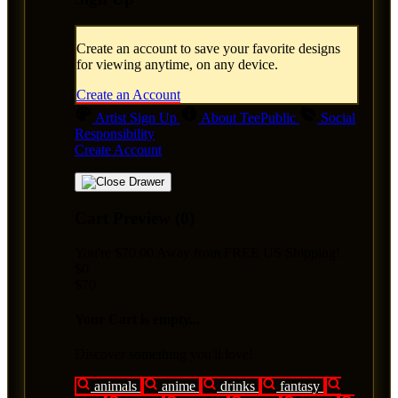
Create an account to save your favorite designs
for viewing anytime, on any device.
Create an Account
Artist Sign Up
About TeePublic
Social
Responsibility
Create Account
Cart Preview (0)
You're
$70.00
Away from
FREE US Shipping!
$0
$70
Your Cart is empty...
Discover something you'll love!
animals
anime
drinks
fantasy