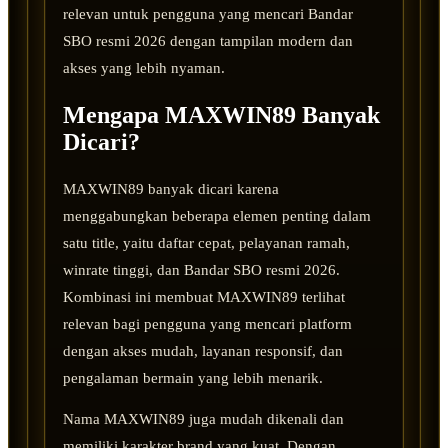
relevan untuk pengguna yang mencari Bandar
SBO resmi 2026 dengan tampilan modern dan
akses yang lebih nyaman.
Mengapa MAXWIN89 Banyak
Dicari?
MAXWIN89 banyak dicari karena
menggabungkan beberapa elemen penting dalam
satu title, yaitu daftar cepat, pelayanan ramah,
winrate tinggi, dan Bandar SBO resmi 2026.
Kombinasi ini membuat MAXWIN89 terlihat
relevan bagi pengguna yang mencari platform
dengan akses mudah, layanan responsif, dan
pengalaman bermain yang lebih menarik.
Nama MAXWIN89 juga mudah dikenali dan
memiliki karakter brand yang kuat. Dengan