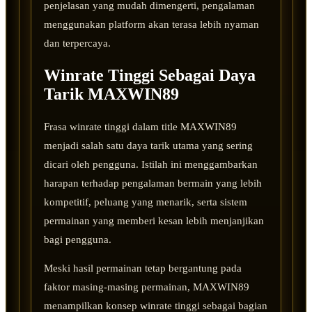
penjelasan yang mudah dimengerti, pengalaman
menggunakan platform akan terasa lebih nyaman
dan terpercaya.
Winrate Tinggi Sebagai Daya
Tarik MAXWIN89
Frasa winrate tinggi dalam title MAXWIN89
menjadi salah satu daya tarik utama yang sering
dicari oleh pengguna. Istilah ini menggambarkan
harapan terhadap pengalaman bermain yang lebih
kompetitif, peluang yang menarik, serta sistem
permainan yang memberi kesan lebih menjanjikan
bagi pengguna.
Meski hasil permainan tetap bergantung pada
faktor masing-masing permainan, MAXWIN89
menampilkan konsep winrate tinggi sebagai bagian