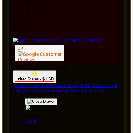
We Accept
© Maxwin89 2026. All Rights Reserved.
United States - $ USD
Product Safety
Intellectual Property Policy
CA: Do Not
Sell My Personal Information
Privacy Policy
Terms
Welcome Guest!
Log In
Sign Up