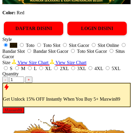
Color:
Red
DAFTAR DISINI
LOGIN DISINI
Style
Slot
Toto
Toto Slot
Slot Gacor
Slot Online
Bandar Slot
Bandar Slot Gacor
Toto Slot Gacor
Situs
Gacor
Size
View Size Chart
View Size Chart
S
M
L
XL
2XL
3XL
4XL
5XL
Quantity
-
+
Get
Unlock 15%
OFF Instantly When You Buy
5+ Maxwin89
Maxwin89