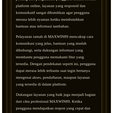
platform online, layanan yang responsif dan
komunikatif sangat dibutuhkan agar pengguna
merasa lebih nyaman ketika membutuhkan
bantuan atau informasi tambahan.
Pelayanan ramah di MAXWIN89 mencakup cara
komunikasi yang jelas, bantuan yang mudah
dihubungi, serta dukungan informasi yang
membantu pengguna memahami fitur yang
tersedia. Dengan pendekatan seperti ini, pengguna
dapat merasa lebih terbantu saat ingin bertanya
mengenai akses, pendaftaran, maupun layanan
yang tersedia di dalam platform.
Dukungan layanan yang baik juga menjadi bagian
dari citra profesional MAXWIN89. Ketika
pengguna mendapatkan respon yang cepat dan